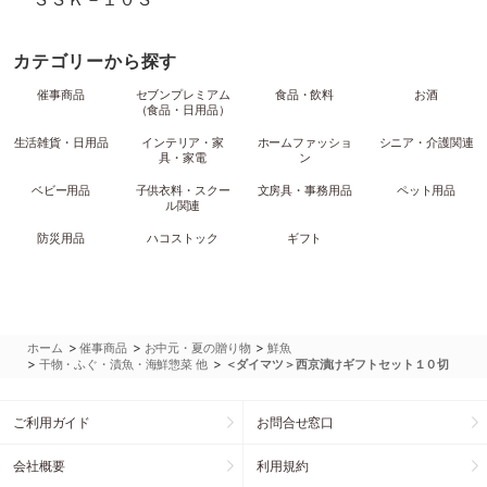
カテゴリーから探す
催事商品
セブンプレミアム
食品・飲料
お酒
（食品・日用品）
生活雑貨・日用品
インテリア・家
ホームファッショ
シニア・介護関連
具・家電
ン
ベビー用品
子供衣料・スクー
文房具・事務用品
ペット用品
ル関連
防災用品
ハコストック
ギフト
>
>
>
ホーム
催事商品
お中元・夏の贈り物
鮮魚
>
>
干物・ふぐ・漬魚・海鮮惣菜 他
＜ダイマツ＞西京漬けギフトセット１０切
ご利用ガイド
お問合せ窓口
会社概要
利用規約