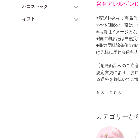
含有アレルゲン
ハコストック
※配送料込み：商品
ギフト
※本体価格の一部は
※写真はイメージとな
※繁忙期または自然
※暴力団排除条例の
け先様に反社会的勢
【配送商品へのご注
規定変更により、お
る送料を着払いでご
ＮＳ－２０３
カテゴリーか