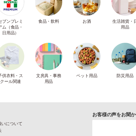
セブンプレミ
食品・飲料
お酒
生活雑貨・
アム（食品・
用品
日用品）
子供衣料・ス
文房具・事務
ペット用品
防災用品
クール関連
用品
お客様の声をお聞か
扱いについて
示