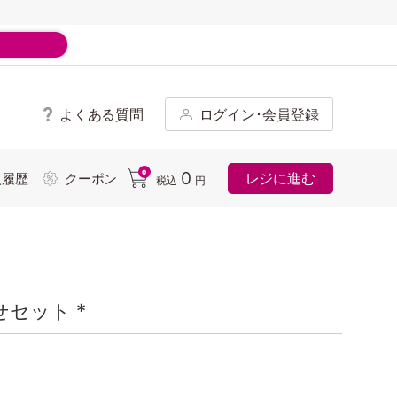
よくある質問
ログイン･会員登録
ド
0
0
レジに進む
入履歴
クーポン
税込
円
セット *