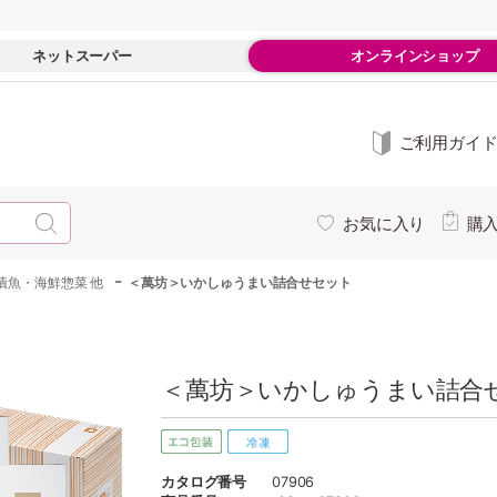
ネットスーパー
オンラインショップ
ご利用ガイ
お気に入り
購
-
漬魚・海鮮惣菜 他
＜萬坊＞いかしゅうまい詰合せセット
＜萬坊＞いかしゅうまい詰合せ
カタログ番号
07906