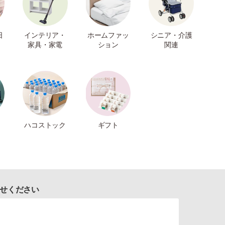
日
インテリア・
ホームファッ
シニア・介護
家具・家電
ション
関連
ハコストック
ギフト
せください