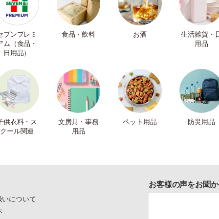
セブンプレミ
食品・飲料
お酒
生活雑貨・
アム（食品・
用品
日用品）
子供衣料・ス
文房具・事務
ペット用品
防災用品
クール関連
用品
お客様の声をお聞か
扱いについて
示