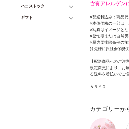
含有アレルゲン
ハコストック
※配送料込み：商品
ギフト
※本体価格の一部は
※写真はイメージとな
※繁忙期または自然
※暴力団排除条例の
け先様に反社会的勢
【配送商品へのご注
規定変更により、お
る送料を着払いでご
ＡＢＹＯ
カテゴリーか