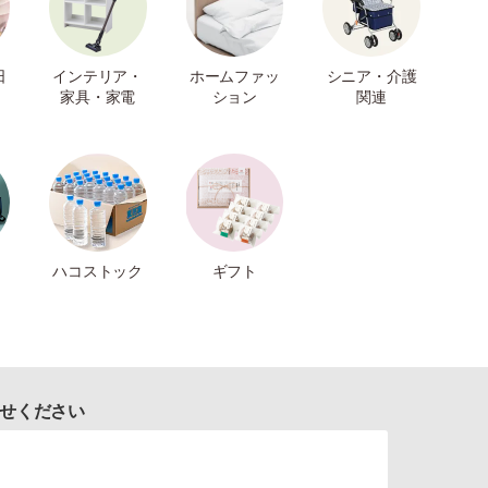
日
インテリア・
ホームファッ
シニア・介護
家具・家電
ション
関連
ハコストック
ギフト
せください