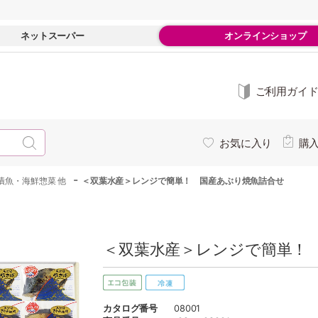
ネットスーパー
オンラインショップ
ご利用ガイ
お気に入り
購
-
漬魚・海鮮惣菜 他
＜双葉水産＞レンジで簡単！ 国産あぶり焼魚詰合せ
＜双葉水産＞レンジで簡単！ 
カタログ番号
08001