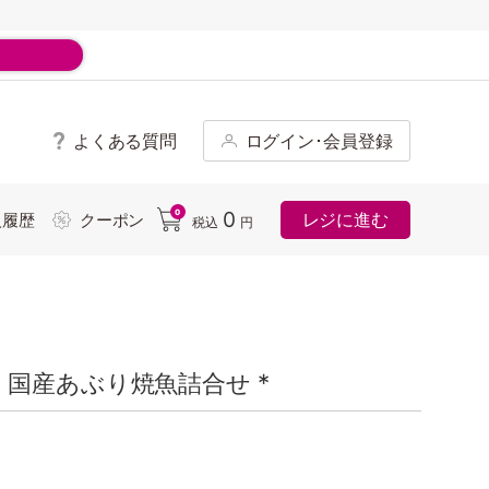
よくある質問
ログイン･会員登録
ド
0
0
レジに進む
入履歴
クーポン
税込
円
国産あぶり焼魚詰合せ *