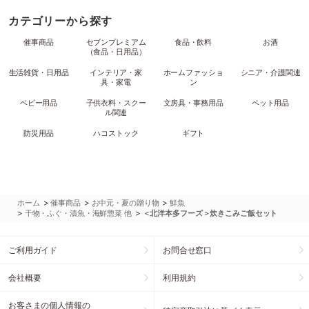
カテゴリーから探す
催事商品
セブンプレミアム
食品・飲料
お酒
（食品・日用品）
生活雑貨・日用品
インテリア・家
ホームファッショ
シニア・介護関連
具・家電
ン
ベビー用品
子供衣料・スクー
文房具・事務用品
ペット用品
ル関連
防災用品
ハコストック
ギフト
>
>
>
ホーム
催事商品
お中元・夏の贈り物
鮮魚
>
>
干物・ふぐ・漬魚・海鮮惣菜 他
＜北洋本多フーズ＞炊きこみご飯セット
ご利用ガイド
お問合せ窓口
会社概要
利用規約
お客さまの個人情報の