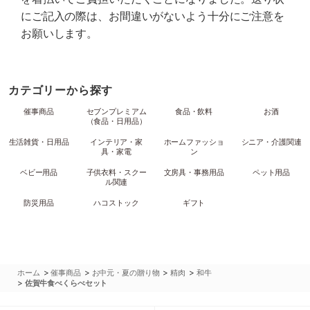
にご記入の際は、お間違いがないよう十分にご注意を
お願いします。
カテゴリーから探す
催事商品
セブンプレミアム
食品・飲料
お酒
（食品・日用品）
生活雑貨・日用品
インテリア・家
ホームファッショ
シニア・介護関連
具・家電
ン
ベビー用品
子供衣料・スクー
文房具・事務用品
ペット用品
ル関連
防災用品
ハコストック
ギフト
>
>
>
>
ホーム
催事商品
お中元・夏の贈り物
精肉
和牛
>
佐賀牛食べくらべセット