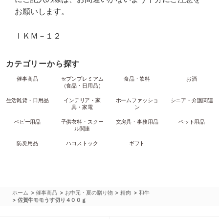
お願いします。
ＩＫＭ－１２
カテゴリーから探す
催事商品
セブンプレミアム
食品・飲料
お酒
（食品・日用品）
生活雑貨・日用品
インテリア・家
ホームファッショ
シニア・介護関連
具・家電
ン
ベビー用品
子供衣料・スクー
文房具・事務用品
ペット用品
ル関連
防災用品
ハコストック
ギフト
>
>
>
>
ホーム
催事商品
お中元・夏の贈り物
精肉
和牛
>
佐賀牛モモうす切り４００ｇ