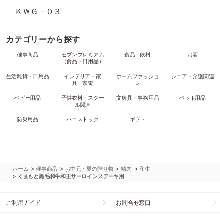
ＫＷＧ－０３
カテゴリーから探す
催事商品
セブンプレミアム
食品・飲料
お酒
（食品・日用品）
生活雑貨・日用品
インテリア・家
ホームファッショ
シニア・介護関連
具・家電
ン
ベビー用品
子供衣料・スクー
文房具・事務用品
ペット用品
ル関連
防災用品
ハコストック
ギフト
>
>
>
>
ホーム
催事商品
お中元・夏の贈り物
精肉
和牛
>
くまもと黒毛和牛和王サーロインステーキ用
ご利用ガイド
お問合せ窓口