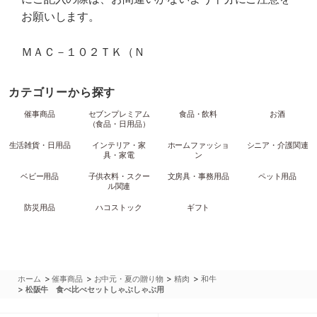
お願いします。
ＭＡＣ－１０２ＴＫ（Ｎ
カテゴリーから探す
催事商品
セブンプレミアム
食品・飲料
お酒
（食品・日用品）
生活雑貨・日用品
インテリア・家
ホームファッショ
シニア・介護関連
具・家電
ン
ベビー用品
子供衣料・スクー
文房具・事務用品
ペット用品
ル関連
防災用品
ハコストック
ギフト
>
>
>
>
ホーム
催事商品
お中元・夏の贈り物
精肉
和牛
>
松阪牛 食べ比べセットしゃぶしゃぶ用