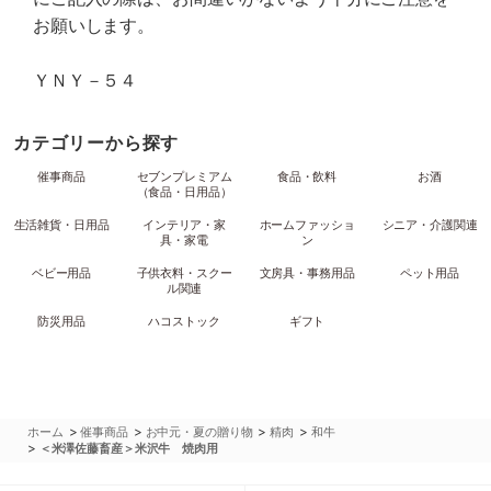
お願いします。
ＹＮＹ－５４
カテゴリーから探す
催事商品
セブンプレミアム
食品・飲料
お酒
（食品・日用品）
生活雑貨・日用品
インテリア・家
ホームファッショ
シニア・介護関連
具・家電
ン
ベビー用品
子供衣料・スクー
文房具・事務用品
ペット用品
ル関連
防災用品
ハコストック
ギフト
>
>
>
>
ホーム
催事商品
お中元・夏の贈り物
精肉
和牛
>
＜米澤佐藤畜産＞米沢牛 焼肉用