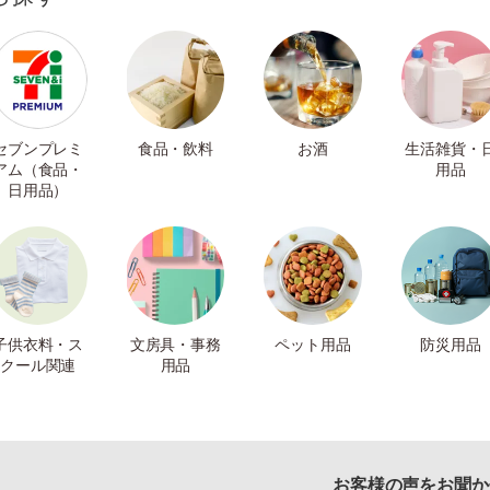
セブンプレミ
食品・飲料
お酒
生活雑貨・
アム（食品・
用品
日用品）
子供衣料・ス
文房具・事務
ペット用品
防災用品
クール関連
用品
お客様の声をお聞か