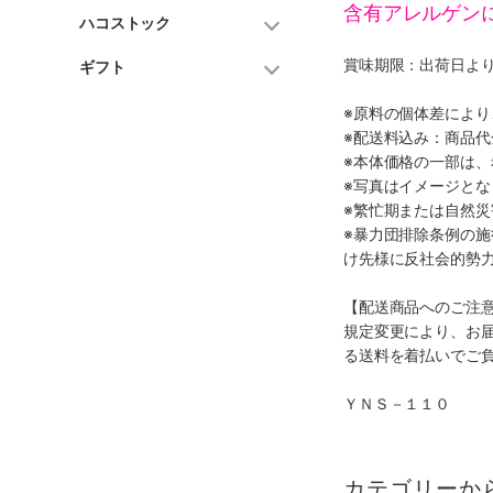
含有アレルゲン
ハコストック
賞味期限：出荷日より
ギフト
※原料の個体差によ
※配送料込み：商品
※本体価格の一部は
※写真はイメージとな
※繁忙期または自然
※暴力団排除条例の
け先様に反社会的勢
【配送商品へのご注
規定変更により、お
る送料を着払いでご
ＹＮＳ－１１０
カテゴリーか