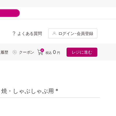
よくある質問
ログイン･会員登録
ド
0
0
レジに進む
入履歴
クーポン
税込
円
焼・しゃぶしゃぶ用 *