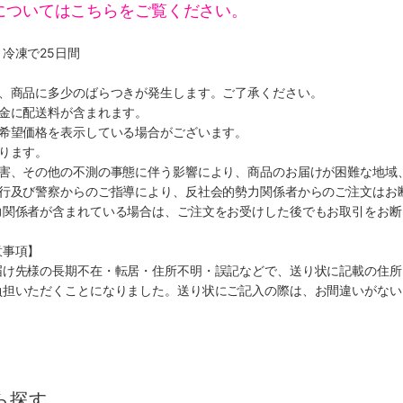
についてはこちらをご覧ください。
冷凍で25日間
り、商品に多少のばらつきが発生します。ご了承ください。
代金に配送料が含まれます。
、希望価格を表示している場合がございます。
ります。
災害、その他の不測の事態に伴う影響により、商品のお届けが困難な地域
施行及び警察からのご指導により、反社会的勢力関係者からのご注文はお
力関係者が含まれている場合は、ご注文をお受けした後でもお取引をお断
意事項】
届け先様の長期不在・転居・住所不明・誤記などで、送り状に記載の住所
負担いただくことになりました。送り状にご記入の際は、お間違いがない
ら探す