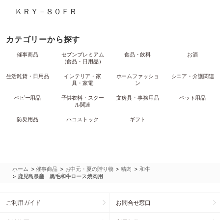
ＫＲＹ－８０ＦＲ
カテゴリーから探す
催事商品
セブンプレミアム
食品・飲料
お酒
（食品・日用品）
生活雑貨・日用品
インテリア・家
ホームファッショ
シニア・介護関連
具・家電
ン
ベビー用品
子供衣料・スクー
文房具・事務用品
ペット用品
ル関連
防災用品
ハコストック
ギフト
>
>
>
>
ホーム
催事商品
お中元・夏の贈り物
精肉
和牛
>
鹿児島県産 黒毛和牛ロース焼肉用
ご利用ガイド
お問合せ窓口