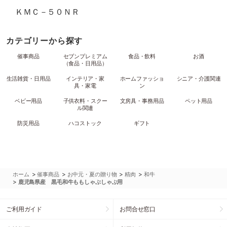
ＫＭＣ－５０ＮＲ
カテゴリーから探す
催事商品
セブンプレミアム
食品・飲料
お酒
（食品・日用品）
生活雑貨・日用品
インテリア・家
ホームファッショ
シニア・介護関連
具・家電
ン
ベビー用品
子供衣料・スクー
文房具・事務用品
ペット用品
ル関連
防災用品
ハコストック
ギフト
>
>
>
>
ホーム
催事商品
お中元・夏の贈り物
精肉
和牛
>
鹿児島県産 黒毛和牛ももしゃぶしゃぶ用
ご利用ガイド
お問合せ窓口