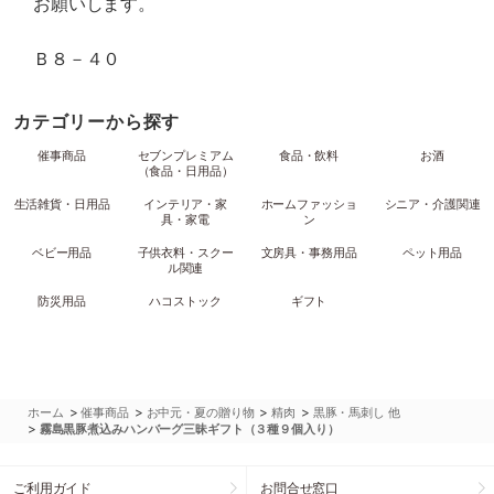
お願いします。
Ｂ８－４０
カテゴリーから探す
催事商品
セブンプレミアム
食品・飲料
お酒
（食品・日用品）
生活雑貨・日用品
インテリア・家
ホームファッショ
シニア・介護関連
具・家電
ン
ベビー用品
子供衣料・スクー
文房具・事務用品
ペット用品
ル関連
防災用品
ハコストック
ギフト
>
>
>
>
ホーム
催事商品
お中元・夏の贈り物
精肉
黒豚・馬刺し 他
>
霧島黒豚煮込みハンバーグ三昧ギフト（３種９個入り）
ご利用ガイド
お問合せ窓口