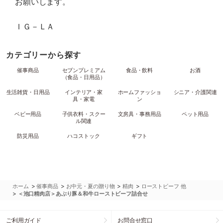
お願いします。
ＩＧ－ＬＡ
カテゴリーから探す
催事商品
セブンプレミアム
食品・飲料
お酒
（食品・日用品）
生活雑貨・日用品
インテリア・家
ホームファッショ
シニア・介護関連
具・家電
ン
ベビー用品
子供衣料・スクー
文房具・事務用品
ペット用品
ル関連
防災用品
ハコストック
ギフト
>
>
>
>
ホーム
催事商品
お中元・夏の贈り物
精肉
ローストビーフ 他
>
＜池口精肉店＞あぶり豚＆和牛ローストビーフ詰合せ
ご利用ガイド
お問合せ窓口