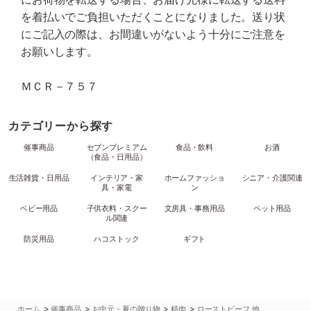
を着払いでご負担いただくことになりました。送り状
にご記入の際は、お間違いがないよう十分にご注意を
お願いします。
ＭＣＲ－７５７
カテゴリーから探す
催事商品
セブンプレミアム
食品・飲料
お酒
（食品・日用品）
生活雑貨・日用品
インテリア・家
ホームファッショ
シニア・介護関連
具・家電
ン
ベビー用品
子供衣料・スクー
文房具・事務用品
ペット用品
ル関連
防災用品
ハコストック
ギフト
>
>
>
>
ホーム
催事商品
お中元・夏の贈り物
精肉
ローストビーフ 他