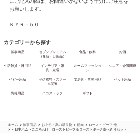
にご記入の際は、お間違いがないよう十分にご注意を
お願いします。
ＫＹＲ－５０
カテゴリーから探す
催事商品
セブンプレミアム
食品・飲料
お酒
（食品・日用品）
生活雑貨・日用品
インテリア・家
ホームファッショ
シニア・介護関連
具・家電
ン
ベビー用品
子供衣料・スクー
文房具・事務用品
ペット用品
ル関連
防災用品
ハコストック
ギフト
>
>
>
>
ホーム
催事商品
お中元・夏の贈り物
精肉
ローストビーフ 他
>
＜日本ハム＞こころわけ ローストビーフ＆ローストポーク食べきりセット