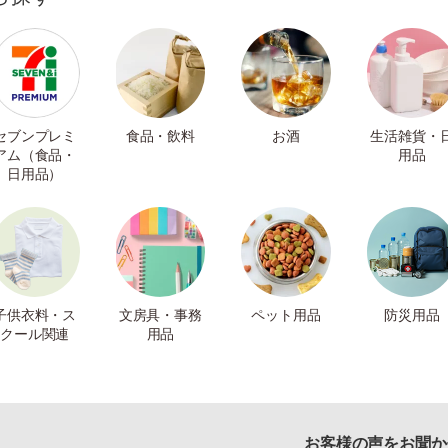
セブンプレミ
食品・飲料
お酒
生活雑貨・
アム（食品・
用品
日用品）
子供衣料・ス
文房具・事務
ペット用品
防災用品
クール関連
用品
お客様の声をお聞か