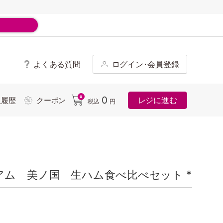
よくある質問
ログイン･会員登録
ド
0
0
レジに進む
入履歴
クーポン
税込
円
ム 美ノ国 生ハム食べ比べセット *