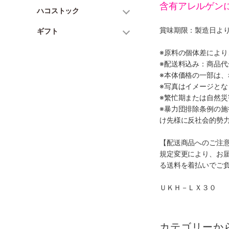
含有アレルゲン
ハコストック
賞味期限：製造日より
ギフト
※原料の個体差によ
※配送料込み：商品
※本体価格の一部は
※写真はイメージとな
※繁忙期または自然
※暴力団排除条例の
け先様に反社会的勢
【配送商品へのご注
規定変更により、お
る送料を着払いでご
ＵＫＨ－ＬＸ３０
カテゴリーか