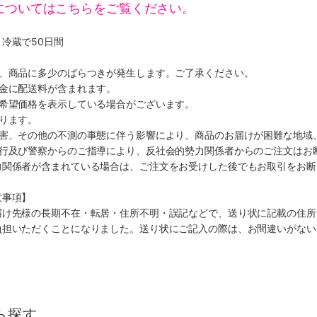
についてはこちらをご覧ください。
冷蔵で50日間
り、商品に多少のばらつきが発生します。ご了承ください。
代金に配送料が含まれます。
、希望価格を表示している場合がございます。
ります。
災害、その他の不測の事態に伴う影響により、商品のお届けが困難な地域
施行及び警察からのご指導により、反社会的勢力関係者からのご注文はお
力関係者が含まれている場合は、ご注文をお受けした後でもお取引をお断
意事項】
届け先様の長期不在・転居・住所不明・誤記などで、送り状に記載の住所
負担いただくことになりました。送り状にご記入の際は、お間違いがない
ら探す