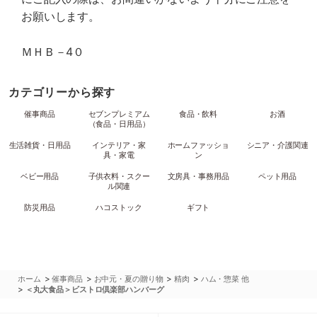
お願いします。
ＭＨＢ－4０
カテゴリーから探す
催事商品
セブンプレミアム
食品・飲料
お酒
（食品・日用品）
生活雑貨・日用品
インテリア・家
ホームファッショ
シニア・介護関連
具・家電
ン
ベビー用品
子供衣料・スクー
文房具・事務用品
ペット用品
ル関連
防災用品
ハコストック
ギフト
>
>
>
>
ホーム
催事商品
お中元・夏の贈り物
精肉
ハム・惣菜 他
>
＜丸大食品＞ビストロ倶楽部ハンバーグ