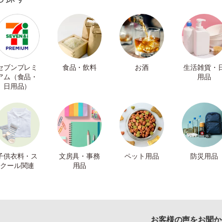
セブンプレミ
食品・飲料
お酒
生活雑貨・
アム（食品・
用品
日用品）
子供衣料・ス
文房具・事務
ペット用品
防災用品
クール関連
用品
お客様の声をお聞か