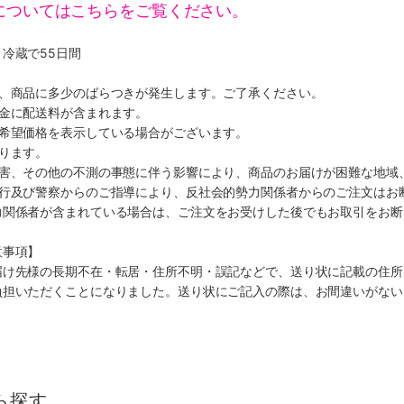
についてはこちらをご覧ください。
冷蔵で55日間
り、商品に多少のばらつきが発生します。ご了承ください。
代金に配送料が含まれます。
、希望価格を表示している場合がございます。
ります。
災害、その他の不測の事態に伴う影響により、商品のお届けが困難な地域
施行及び警察からのご指導により、反社会的勢力関係者からのご注文はお
力関係者が含まれている場合は、ご注文をお受けした後でもお取引をお断
意事項】
届け先様の長期不在・転居・住所不明・誤記などで、送り状に記載の住所
負担いただくことになりました。送り状にご記入の際は、お間違いがない
ら探す