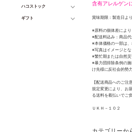
含有アレルゲン
ハコストック
賞味期限：製造日より
ギフト
※原料の個体差によ
※配送料込み：商品
※本体価格の一部は
※写真はイメージとな
※繁忙期または自然
※暴力団排除条例の
け先様に反社会的勢
【配送商品へのご注
規定変更により、お
る送料を着払いでご
ＵＫＨ－１０２
カテゴリーか