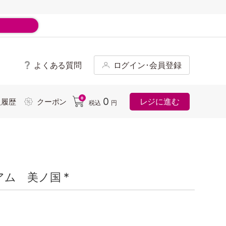
よくある質問
ログイン･会員登録
ド
0
0
レジに進む
入履歴
クーポン
税込
円
ム 美ノ国 *