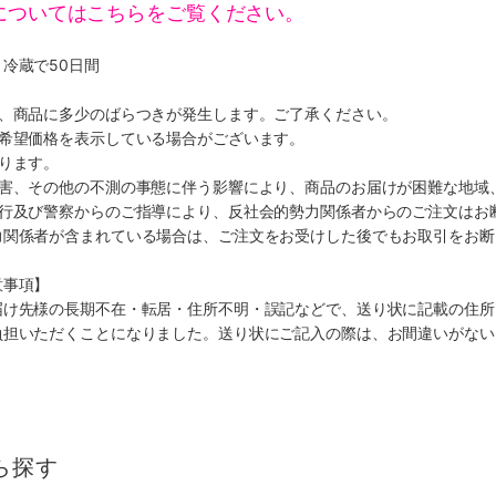
についてはこちらをご覧ください。
冷蔵で50日間
り、商品に多少のばらつきが発生します。ご了承ください。
、希望価格を表示している場合がございます。
ります。
災害、その他の不測の事態に伴う影響により、商品のお届けが困難な地域
施行及び警察からのご指導により、反社会的勢力関係者からのご注文はお
力関係者が含まれている場合は、ご注文をお受けした後でもお取引をお断
意事項】
届け先様の長期不在・転居・住所不明・誤記などで、送り状に記載の住所
負担いただくことになりました。送り状にご記入の際は、お間違いがない
ら探す