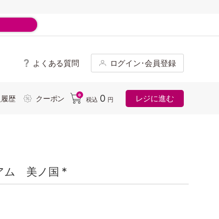
よくある質問
ログイン･会員登録
ド
0
0
レジに進む
入履歴
クーポン
税込
円
ム 美ノ国 *