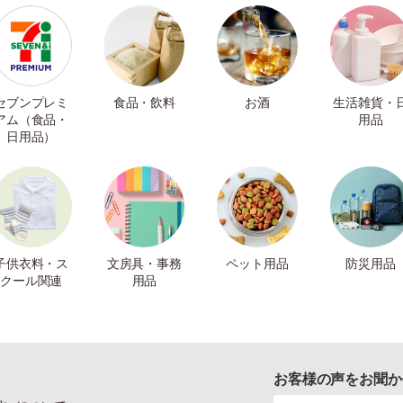
セブンプレミ
食品・飲料
お酒
生活雑貨・
アム（食品・
用品
日用品）
子供衣料・ス
文房具・事務
ペット用品
防災用品
クール関連
用品
お客様の声をお聞か