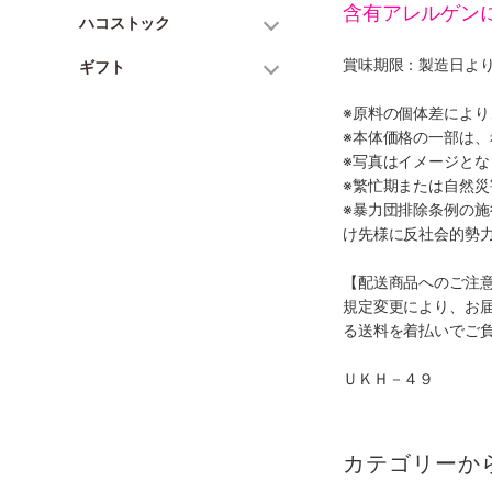
含有アレルゲン
ハコストック
賞味期限：製造日より
ギフト
※原料の個体差によ
※本体価格の一部は
※写真はイメージとな
※繁忙期または自然
※暴力団排除条例の
け先様に反社会的勢
【配送商品へのご注
規定変更により、お
る送料を着払いでご
ＵＫＨ－４９
カテゴリーか