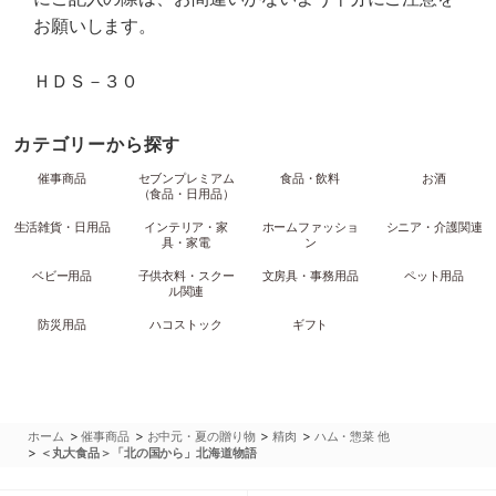
お願いします。
ＨＤＳ－３０
カテゴリーから探す
催事商品
セブンプレミアム
食品・飲料
お酒
（食品・日用品）
生活雑貨・日用品
インテリア・家
ホームファッショ
シニア・介護関連
具・家電
ン
ベビー用品
子供衣料・スクー
文房具・事務用品
ペット用品
ル関連
防災用品
ハコストック
ギフト
>
>
>
>
ホーム
催事商品
お中元・夏の贈り物
精肉
ハム・惣菜 他
>
＜丸大食品＞「北の国から」北海道物語