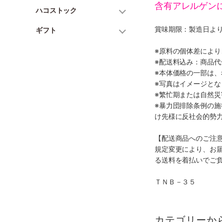
含有アレルゲン
ハコストック
賞味期限：製造日より
ギフト
※原料の個体差によ
※配送料込み：商品
※本体価格の一部は
※写真はイメージとな
※繁忙期または自然
※暴力団排除条例の
け先様に反社会的勢
【配送商品へのご注
規定変更により、お
る送料を着払いでご
ＴＮＢ－３５
カテゴリーか