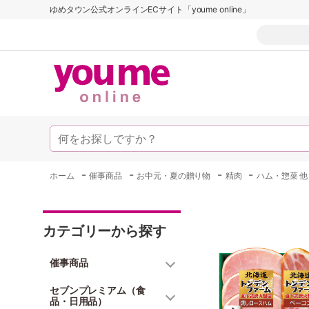
ゆめタウン公式オンラインECサイト「youme online」
-
-
-
-
ホーム
催事商品
お中元・夏の贈り物
精肉
ハム・惣菜 他
カテゴリーから探す
催事商品
セブンプレミアム（食
品・日用品）