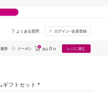
よくある質問
ログイン･会員登録
ド
0
0
レジに進む
入履歴
クーポン
税込
円
ギフトセット *