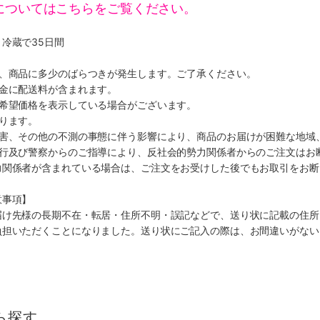
についてはこちらをご覧ください。
冷蔵で35日間
り、商品に多少のばらつきが発生します。ご了承ください。
代金に配送料が含まれます。
、希望価格を表示している場合がございます。
ります。
災害、その他の不測の事態に伴う影響により、商品のお届けが困難な地域
施行及び警察からのご指導により、反社会的勢力関係者からのご注文はお
力関係者が含まれている場合は、ご注文をお受けした後でもお取引をお断
意事項】
届け先様の長期不在・転居・住所不明・誤記などで、送り状に記載の住所
負担いただくことになりました。送り状にご記入の際は、お間違いがない
ら探す