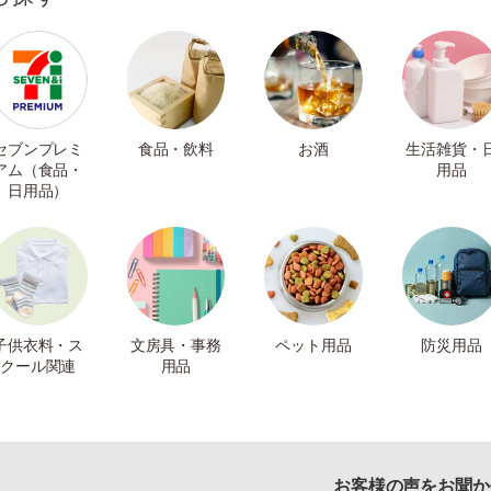
セブンプレミ
食品・飲料
お酒
生活雑貨・
アム（食品・
用品
日用品）
子供衣料・ス
文房具・事務
ペット用品
防災用品
クール関連
用品
お客様の声をお聞か