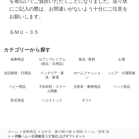
を着払いでご負担いただくことになりました。送り状
にご記入の際は、お間違いがないよう十分にご注意を
お願いします。
ＧＭＵ－３５
カテゴリーから探す
催事商品
セブンプレミアム
食品・飲料
お酒
（食品・日用品）
生活雑貨・日用品
インテリア・家
ホームファッショ
シニア・介護関連
具・家電
ン
ベビー用品
子供衣料・スクー
文房具・事務用品
ペット用品
ル関連
防災用品
ハコストック
ギフト
>
>
>
>
ホーム
催事商品
お中元・夏の贈り物
精肉
ハム・惣菜 他
>
＜伊藤ハム＞伝承献呈うす塩仕上げギフトセット