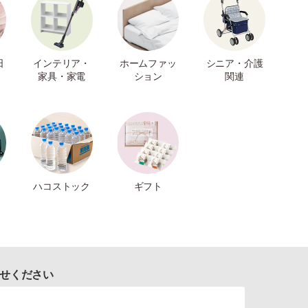
日
インテリア・
ホームファッ
シニア・介護
家具・家電
ション
関連
ハコストック
ギフト
せください