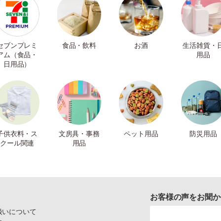
セブンプレミ
食品・飲料
お酒
生活雑貨・
アム（食品・
用品
日用品）
子供衣料・ス
文房具・事務
ペット用品
防災用品
クール関連
用品
お客様の声をお聞か
扱いについて