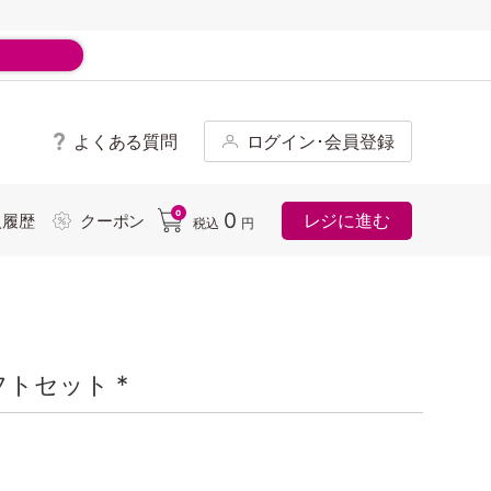
よくある質問
ログイン･会員登録
ド
0
0
レジに進む
入履歴
クーポン
税込
円
トセット *