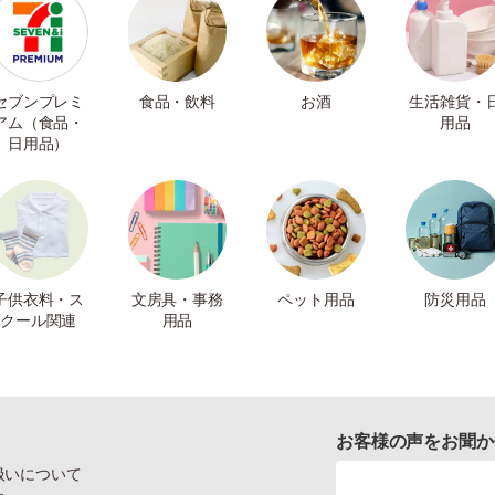
セブンプレミ
食品・飲料
お酒
生活雑貨・
アム（食品・
用品
日用品）
子供衣料・ス
文房具・事務
ペット用品
防災用品
クール関連
用品
お客様の声をお聞か
扱いについて