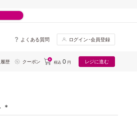
よくある質問
ログイン･会員登録
ド
0
0
レジに進む
入履歴
クーポン
税込
円
 *