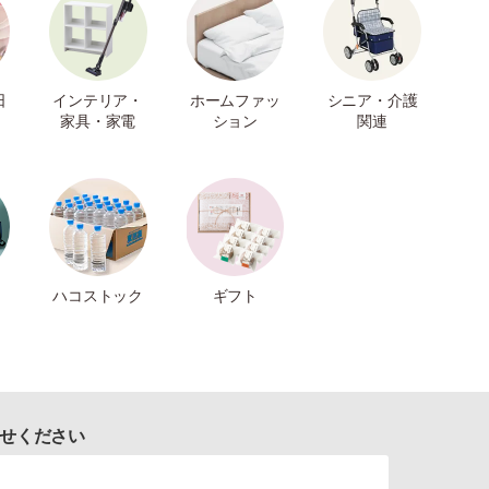
日
インテリア・
ホームファッ
シニア・介護
家具・家電
ション
関連
ハコストック
ギフト
せください