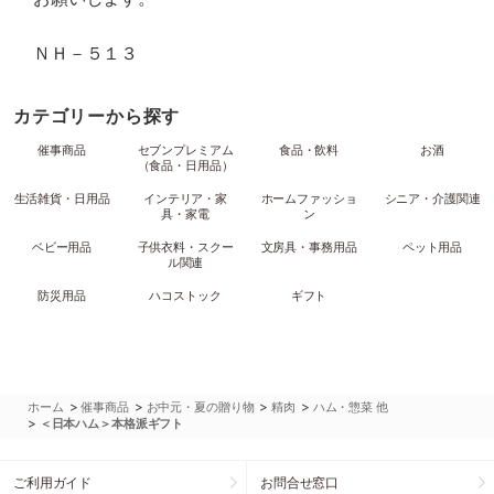
ＮＨ－５１３
カテゴリーから探す
催事商品
セブンプレミアム
食品・飲料
お酒
（食品・日用品）
生活雑貨・日用品
インテリア・家
ホームファッショ
シニア・介護関連
具・家電
ン
ベビー用品
子供衣料・スクー
文房具・事務用品
ペット用品
ル関連
防災用品
ハコストック
ギフト
>
>
>
>
ホーム
催事商品
お中元・夏の贈り物
精肉
ハム・惣菜 他
>
＜日本ハム＞本格派ギフト
ご利用ガイド
お問合せ窓口