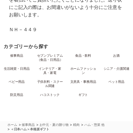
にご記入の際は、お間違いがないよう十分にご注意を
お願いします。
ＮＨ－４４９
カテゴリーから探す
催事商品
セブンプレミアム
食品・飲料
お酒
（食品・日用品）
生活雑貨・日用品
インテリア・家
ホームファッショ
シニア・介護関連
具・家電
ン
ベビー用品
子供衣料・スクー
文房具・事務用品
ペット用品
ル関連
防災用品
ハコストック
ギフト
>
>
>
>
ホーム
催事商品
お中元・夏の贈り物
精肉
ハム・惣菜 他
>
＜日本ハム＞本格派ギフト