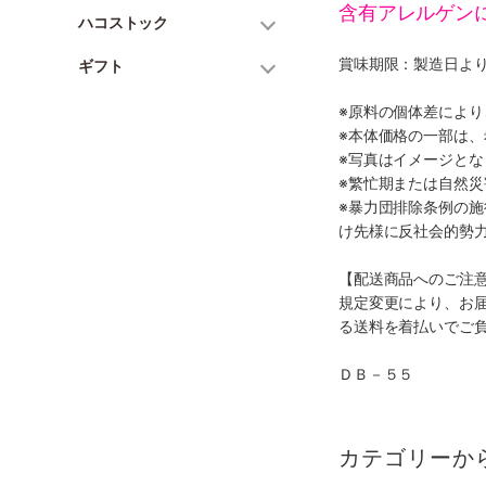
含有アレルゲン
ハコストック
賞味期限：製造日より
ギフト
※原料の個体差によ
※本体価格の一部は
※写真はイメージとな
※繁忙期または自然
※暴力団排除条例の
け先様に反社会的勢
【配送商品へのご注
規定変更により、お
る送料を着払いでご
ＤＢ－５５
カテゴリーか