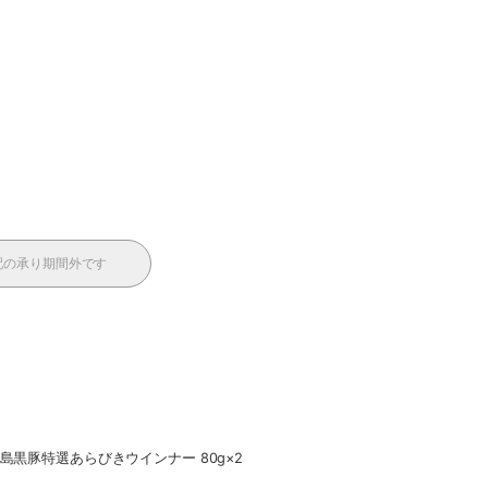
配の承り期間外です
島黒豚特選あらびきウインナー 80g×2