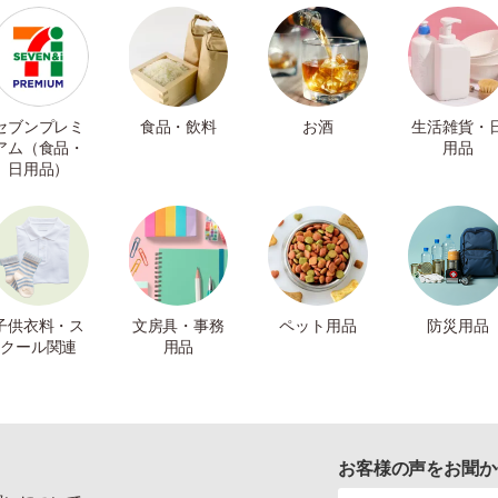
セブンプレミ
食品・飲料
お酒
生活雑貨・
アム（食品・
用品
日用品）
子供衣料・ス
文房具・事務
ペット用品
防災用品
クール関連
用品
お客様の声をお聞か