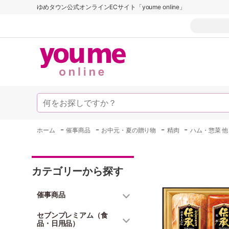
ゆめタウン公式オンラインECサイト「youme online」
-
-
-
-
ホーム
催事商品
お中元・夏の贈り物
精肉
ハム・惣菜 他
カテゴリーから探す
催事商品
セブンプレミアム（食
品・日用品）