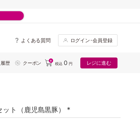
よくある質問
ログイン･会員登録
ド
0
0
レジに進む
入履歴
クーポン
税込
円
ット（鹿児島黒豚） *