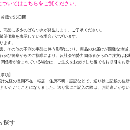
についてはこちらをご覧ください。
冷蔵で55日間
り、商品に多少のばらつきが発生します。ご了承ください。
、希望価格を表示している場合がございます。
ります。
災害、その他の不測の事態に伴う影響により、商品のお届けが困難な地域
施行及び警察からのご指導により、反社会的勢力関係者からのご注文はお
力関係者が含まれている場合は、ご注文をお受けした後でもお取引をお断
意事項】
届け先様の長期不在・転居・住所不明・誤記などで、送り状に記載の住所
負担いただくことになりました。送り状にご記入の際は、お間違いがない
ら探す