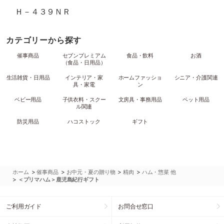
Ｈ－４３９ＮＲ
カテゴリーから探す
催事商品
セブンプレミアム
食品・飲料
お酒
（食品・日用品）
生活雑貨・日用品
インテリア・家
ホームファッショ
シニア・介護関連
具・家電
ン
ベビー用品
子供衣料・スクー
文房具・事務用品
ペット用品
ル関連
防災用品
ハコストック
ギフト
>
>
>
>
ホーム
催事商品
お中元・夏の贈り物
精肉
ハム・惣菜 他
>
＜プリマハム＞鹿児島紀行ギフト
ご利用ガイド
お問合せ窓口