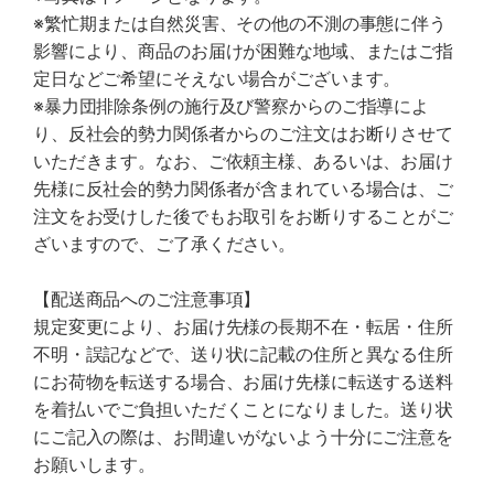
※繁忙期または自然災害、その他の不測の事態に伴う
影響により、商品のお届けが困難な地域、またはご指
定日などご希望にそえない場合がございます。
※暴力団排除条例の施行及び警察からのご指導によ
り、反社会的勢力関係者からのご注文はお断りさせて
いただきます。なお、ご依頼主様、あるいは、お届け
先様に反社会的勢力関係者が含まれている場合は、ご
注文をお受けした後でもお取引をお断りすることがご
ざいますので、ご了承ください。
【配送商品へのご注意事項】
規定変更により、お届け先様の長期不在・転居・住所
不明・誤記などで、送り状に記載の住所と異なる住所
にお荷物を転送する場合、お届け先様に転送する送料
を着払いでご負担いただくことになりました。送り状
にご記入の際は、お間違いがないよう十分にご注意を
お願いします。