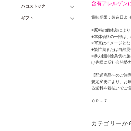
含有アレルゲン
ハコストック
賞味期限：製造日より
ギフト
※原料の個体差によ
※本体価格の一部は
※写真はイメージとな
※繁忙期または自然
※暴力団排除条例の
け先様に反社会的勢
【配送商品へのご注
規定変更により、お
る送料を着払いでご
ＯＲ－７
カテゴリーか