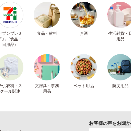
セブンプレミ
食品・飲料
お酒
生活雑貨・
アム（食品・
用品
日用品）
子供衣料・ス
文房具・事務
ペット用品
防災用品
クール関連
用品
お客様の声をお聞か