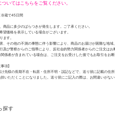
についてはこちらをご覧ください。
冷蔵で45日間
り、商品に多少のばらつきが発生します。ご了承ください。
、希望価格を表示している場合がございます。
ります。
災害、その他の不測の事態に伴う影響により、商品のお届けが困難な地域
施行及び警察からのご指導により、反社会的勢力関係者からのご注文はお
力関係者が含まれている場合は、ご注文をお受けした後でもお取引をお断
意事項】
届け先様の長期不在・転居・住所不明・誤記などで、送り状に記載の住所
負担いただくことになりました。送り状にご記入の際は、お間違いがない
ら探す