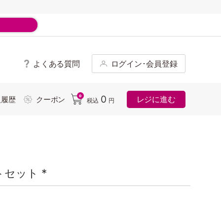
よくある質問
ログイン･会員登録
ド
0
0
レジに進む
入履歴
クーポン
税込
円
セット *