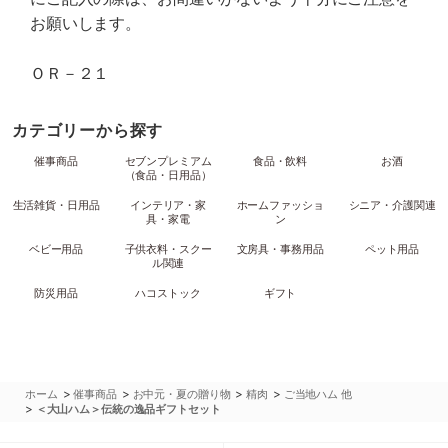
お願いします。
ＯＲ－２１
カテゴリーから探す
催事商品
セブンプレミアム
食品・飲料
お酒
（食品・日用品）
生活雑貨・日用品
インテリア・家
ホームファッショ
シニア・介護関連
具・家電
ン
ベビー用品
子供衣料・スクー
文房具・事務用品
ペット用品
ル関連
防災用品
ハコストック
ギフト
>
>
>
>
ホーム
催事商品
お中元・夏の贈り物
精肉
ご当地ハム 他
>
＜大山ハム＞伝統の逸品ギフトセット