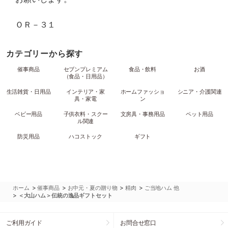
ＯＲ－３１
カテゴリーから探す
催事商品
セブンプレミアム
食品・飲料
お酒
（食品・日用品）
生活雑貨・日用品
インテリア・家
ホームファッショ
シニア・介護関連
具・家電
ン
ベビー用品
子供衣料・スクー
文房具・事務用品
ペット用品
ル関連
防災用品
ハコストック
ギフト
>
>
>
>
ホーム
催事商品
お中元・夏の贈り物
精肉
ご当地ハム 他
>
＜大山ハム＞伝統の逸品ギフトセット
ご利用ガイド
お問合せ窓口