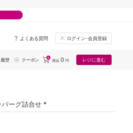
よくある質問
ログイン･会員登録
ド
0
0
レジに進む
入履歴
クーポン
税込
円
バーグ詰合せ *