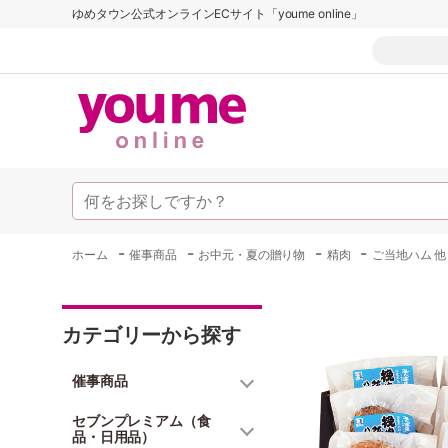
ゆめタウン公式オンラインECサイト「youme online」
-
-
-
-
ホーム
催事商品
お中元・夏の贈り物
精肉
ご当地ハム 他
カテゴリーから探す
催事商品
セブンプレミアム（食
品・日用品）