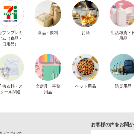
セブンプレミ
食品・飲料
お酒
生活雑貨・
アム（食品・
用品
日用品）
子供衣料・ス
文房具・事務
ペット用品
防災用品
クール関連
用品
お客様の声をお聞か
扱いについて