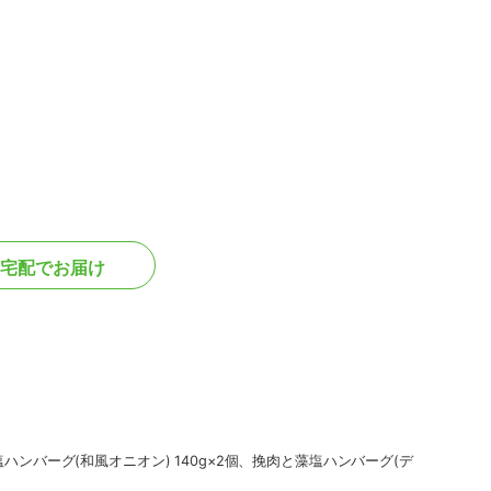
宅配でお届け
塩ハンバーグ(和風オニオン) 140g×2個、挽肉と藻塩ハンバーグ(デ