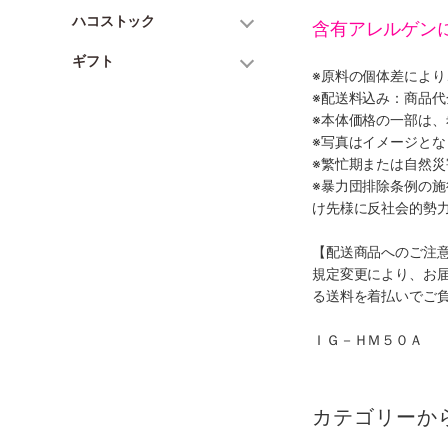
ハコストック
含有アレルゲン
ギフト
※原料の個体差によ
※配送料込み：商品
※本体価格の一部は
※写真はイメージとな
※繁忙期または自然
※暴力団排除条例の
け先様に反社会的勢
【配送商品へのご注
規定変更により、お
る送料を着払いでご
ＩＧ－ＨＭ５０Ａ
カテゴリーか