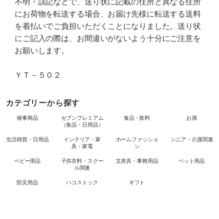
不明・誤記などで、送り状に記載の住所と異なる住所
にお荷物を転送する場合、お届け先様に転送する送料
を着払いでご負担いただくことになりました。送り状
にご記入の際は、お間違いがないよう十分にご注意を
お願いします。
ＹＴ－５０２
カテゴリーから探す
催事商品
セブンプレミアム
食品・飲料
お酒
（食品・日用品）
生活雑貨・日用品
インテリア・家
ホームファッショ
シニア・介護関連
具・家電
ン
ベビー用品
子供衣料・スクー
文房具・事務用品
ペット用品
ル関連
防災用品
ハコストック
ギフト