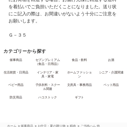
を着払いでご負担いただくことになりました。送り状
にご記入の際は、お間違いがないよう十分にご注意を
お願いします。
Ｇ－３５
カテゴリーから探す
催事商品
セブンプレミアム
食品・飲料
お酒
（食品・日用品）
生活雑貨・日用品
インテリア・家
ホームファッショ
シニア・介護関連
具・家電
ン
ベビー用品
子供衣料・スクー
文房具・事務用品
ペット用品
ル関連
防災用品
ハコストック
ギフト
>
>
>
>
ホーム
催事商品
お中元・夏の贈り物
精肉
ご当地ハム 他