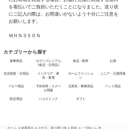
を着払いでご負担いただくことになりました。送り状
にご記入の際は、お間違いがないよう十分にご注意を
お願いします。
ＭＨＮ３５０Ｎ
カテゴリーから探す
催事商品
セブンプレミアム
食品・飲料
お酒
（食品・日用品）
生活雑貨・日用品
インテリア・家
ホームファッショ
シニア・介護関連
具・家電
ン
ベビー用品
子供衣料・スクー
文房具・事務用品
ペット用品
ル関連
防災用品
ハコストック
ギフト
>
>
>
>
ホーム
催事商品
お中元・夏の贈り物
精肉
ご当地ハム 他