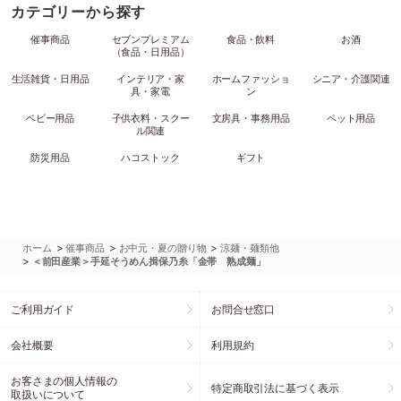
カテゴリーから探す
催事商品
セブンプレミアム
食品・飲料
お酒
（食品・日用品）
生活雑貨・日用品
インテリア・家
ホームファッショ
シニア・介護関連
具・家電
ン
ベビー用品
子供衣料・スクー
文房具・事務用品
ペット用品
ル関連
防災用品
ハコストック
ギフト
>
>
>
ホーム
催事商品
お中元・夏の贈り物
涼麺・麺類他
>
＜前田産業＞手延そうめん揖保乃糸「金帯 熟成麺」
ご利用ガイド
お問合せ窓口
会社概要
利用規約
お客さまの個人情報の
特定商取引法に基づく表示
取扱いについて