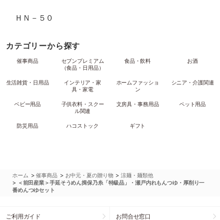
ＨＮ－５０
カテゴリーから探す
催事商品
セブンプレミアム
食品・飲料
お酒
（食品・日用品）
生活雑貨・日用品
インテリア・家
ホームファッショ
シニア・介護関連
具・家電
ン
ベビー用品
子供衣料・スクー
文房具・事務用品
ペット用品
ル関連
防災用品
ハコストック
ギフト
>
>
>
ホーム
催事商品
お中元・夏の贈り物
涼麺・麺類他
>
＜前田産業＞手延そうめん揖保乃糸「特級品」・瀬戸内れもんつゆ・厚削り一
番めんつゆセット
ご利用ガイド
お問合せ窓口