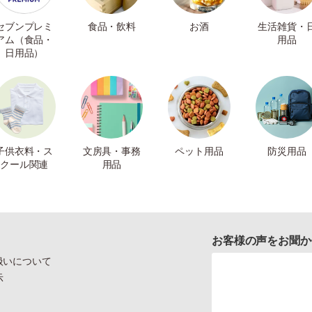
セブンプレミ
食品・飲料
お酒
生活雑貨・
アム（食品・
用品
日用品）
子供衣料・ス
文房具・事務
ペット用品
防災用品
クール関連
用品
お客様の声をお聞か
扱いについて
示