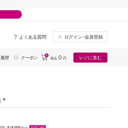
よくある質問
ログイン･会員登録
ド
0
0
レジに進む
入履歴
クーポン
税込
円
*
0円)
本体価格から
30%OFF