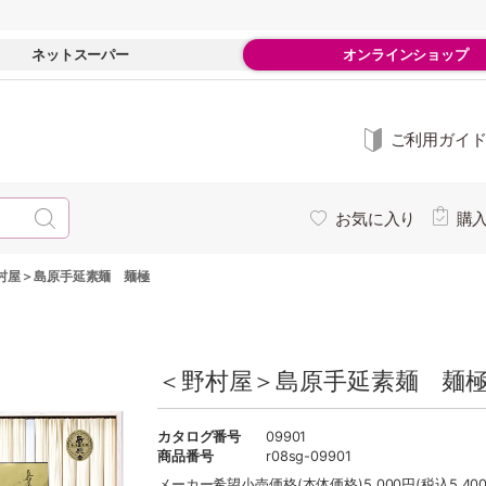
ネットスーパー
オンラインショップ
ご利用ガイ
お気に入り
購
村屋＞島原手延素麺 麺極
＜野村屋＞島原手延素麺 麺極 
カタログ番号
09901
商品番号
r08sg-09901
メーカー希望小売価格
(本体価格)5,000円(税込5,40