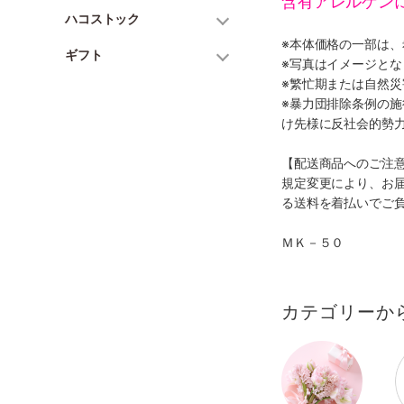
含有アレルゲン
ハコストック
※本体価格の一部は
ギフト
※写真はイメージとな
※繁忙期または自然
※暴力団排除条例の
け先様に反社会的勢
【配送商品へのご注
規定変更により、お
る送料を着払いでご
ＭＫ－５０
カテゴリーか