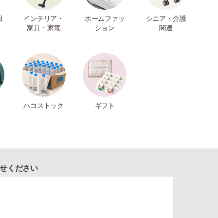
日
インテリア・
ホームファッ
シニア・介護
家具・家電
ション
関連
ハコストック
ギフト
せください