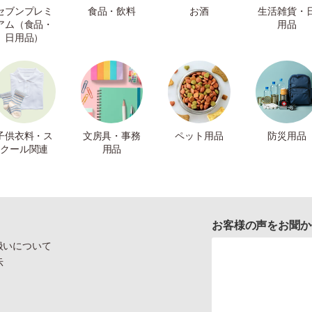
セブンプレミ
食品・飲料
お酒
生活雑貨・
アム（食品・
用品
日用品）
子供衣料・ス
文房具・事務
ペット用品
防災用品
クール関連
用品
お客様の声をお聞か
扱いについて
示