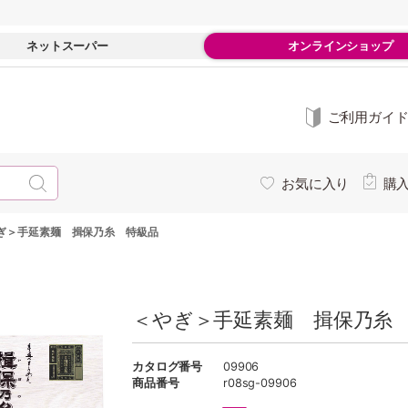
ネットスーパー
オンラインショップ
ご利用ガイ
お気に入り
購
ぎ＞手延素麺 揖保乃糸 特級品
＜やぎ＞手延素麺 揖保乃糸 
カタログ番号
09906
商品番号
r08sg-09906