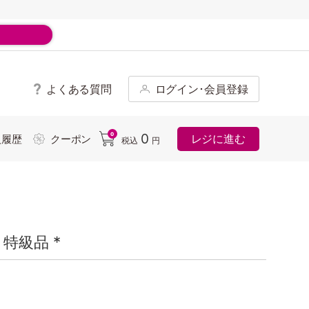
よくある質問
ログイン･会員登録
ド
0
0
レジに進む
入履歴
クーポン
税込
円
特級品 *