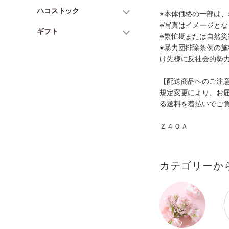
ハコストック
※本体価格の一部は
※写真はイメージとな
ギフト
※繁忙期または自然
※暴力団排除条例の
け先様に反社会的勢
【配送商品へのご注
規定変更により、お
る送料を着払いでご
Ｚ４０Ａ
カテゴリーか