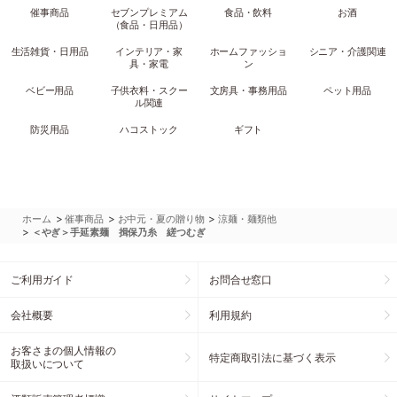
催事商品
セブンプレミアム
食品・飲料
お酒
（食品・日用品）
生活雑貨・日用品
インテリア・家
ホームファッショ
シニア・介護関連
具・家電
ン
ベビー用品
子供衣料・スクー
文房具・事務用品
ペット用品
ル関連
防災用品
ハコストック
ギフト
>
>
>
ホーム
催事商品
お中元・夏の贈り物
涼麺・麺類他
>
＜やぎ＞手延素麺 揖保乃糸 縒つむぎ
ご利用ガイド
お問合せ窓口
会社概要
利用規約
お客さまの個人情報の
特定商取引法に基づく表示
取扱いについて