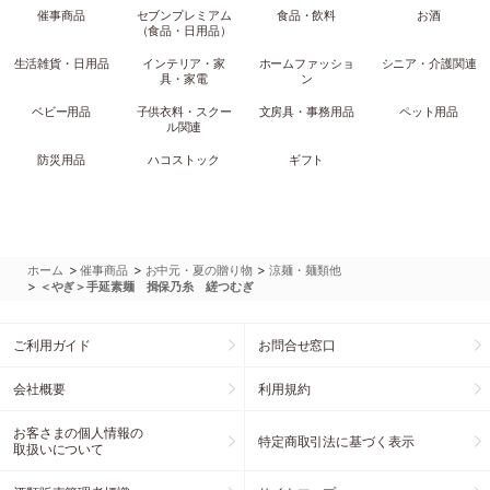
催事商品
セブンプレミアム
食品・飲料
お酒
（食品・日用品）
生活雑貨・日用品
インテリア・家
ホームファッショ
シニア・介護関連
具・家電
ン
ベビー用品
子供衣料・スクー
文房具・事務用品
ペット用品
ル関連
防災用品
ハコストック
ギフト
>
>
>
ホーム
催事商品
お中元・夏の贈り物
涼麺・麺類他
>
＜やぎ＞手延素麺 揖保乃糸 縒つむぎ
ご利用ガイド
お問合せ窓口
会社概要
利用規約
お客さまの個人情報の
特定商取引法に基づく表示
取扱いについて