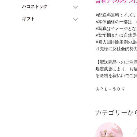
含有アレルゲン
ハコストック
※配送料無料：イズ
ギフト
※本体価格の一部は
※写真はイメージとな
※繁忙期または自然
※暴力団排除条例の
け先様に反社会的勢
【配送商品へのご注
規定変更により、お
る送料を着払いでご
ＡＰＬ－５０Ｋ
カテゴリーか