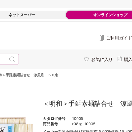
ネットスーパー
オンラインショップ
ご利用ガイ
お気に入り
購
和＞手延素麺詰合せ 涼風彩 ５０束
＜明和＞手延素麺詰合せ 涼風
カタログ番号
10005
商品番号
r08sg-10005
メーカー希望小売価格
(本体価格)5,000円(税込5,40