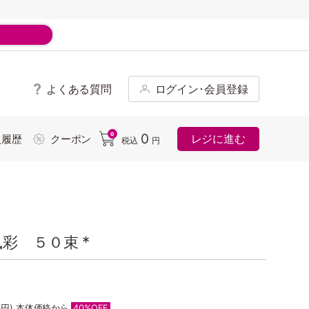
よくある質問
ログイン･会員登録
ド
0
0
レジに進む
入履歴
クーポン
税込
円
彩 ５０束 *
0円)
本体価格から
40%OFF