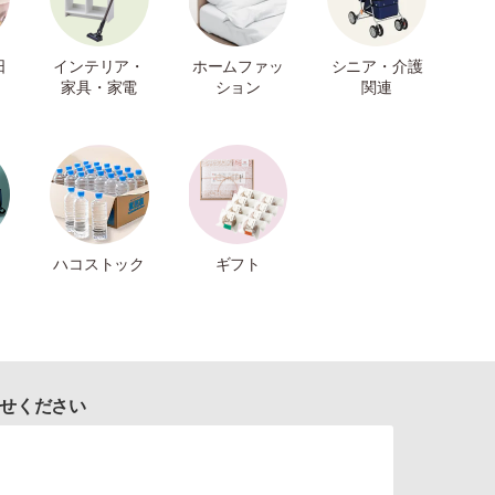
日
インテリア・
ホームファッ
シニア・介護
家具・家電
ション
関連
ハコストック
ギフト
せください