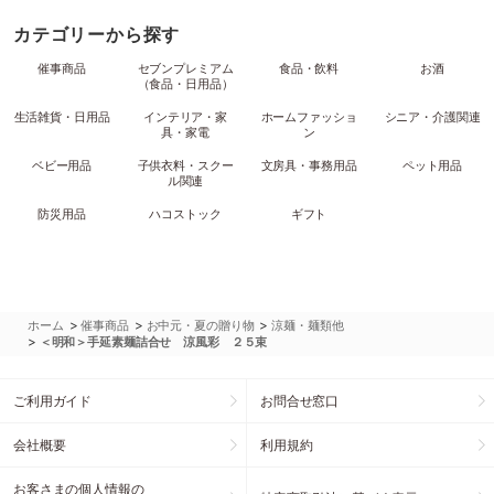
カテゴリーから探す
催事商品
セブンプレミアム
食品・飲料
お酒
（食品・日用品）
生活雑貨・日用品
インテリア・家
ホームファッショ
シニア・介護関連
具・家電
ン
ベビー用品
子供衣料・スクー
文房具・事務用品
ペット用品
ル関連
防災用品
ハコストック
ギフト
>
>
>
ホーム
催事商品
お中元・夏の贈り物
涼麺・麺類他
>
＜明和＞手延素麺詰合せ 涼風彩 ２５束
ご利用ガイド
お問合せ窓口
会社概要
利用規約
お客さまの個人情報の