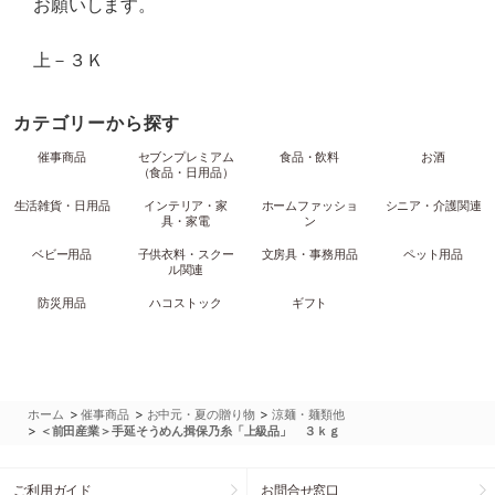
お願いします。
上－３Ｋ
カテゴリーから探す
催事商品
セブンプレミアム
食品・飲料
お酒
（食品・日用品）
生活雑貨・日用品
インテリア・家
ホームファッショ
シニア・介護関連
具・家電
ン
ベビー用品
子供衣料・スクー
文房具・事務用品
ペット用品
ル関連
防災用品
ハコストック
ギフト
>
>
>
ホーム
催事商品
お中元・夏の贈り物
涼麺・麺類他
>
＜前田産業＞手延そうめん揖保乃糸「上級品」 ３ｋｇ
ご利用ガイド
お問合せ窓口