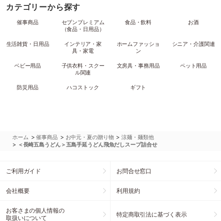
カテゴリーから探す
催事商品
セブンプレミアム
食品・飲料
お酒
（食品・日用品）
生活雑貨・日用品
インテリア・家
ホームファッショ
シニア・介護関連
具・家電
ン
ベビー用品
子供衣料・スクー
文房具・事務用品
ペット用品
ル関連
防災用品
ハコストック
ギフト
>
>
>
ホーム
催事商品
お中元・夏の贈り物
涼麺・麺類他
>
＜長崎五島うどん＞五島手延うどん飛魚だしスープ詰合せ
ご利用ガイド
お問合せ窓口
会社概要
利用規約
お客さまの個人情報の
特定商取引法に基づく表示
取扱いについて