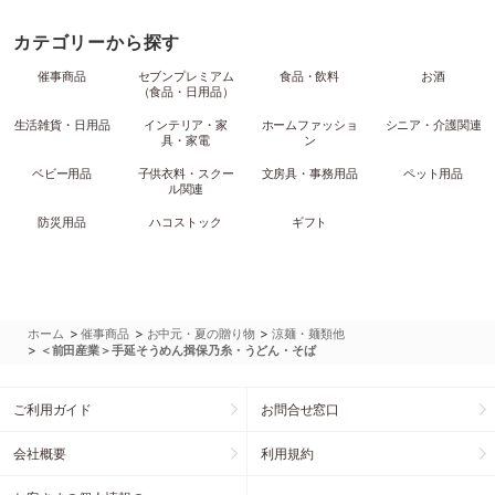
カテゴリーから探す
催事商品
セブンプレミアム
食品・飲料
お酒
（食品・日用品）
生活雑貨・日用品
インテリア・家
ホームファッショ
シニア・介護関連
具・家電
ン
ベビー用品
子供衣料・スクー
文房具・事務用品
ペット用品
ル関連
防災用品
ハコストック
ギフト
>
>
>
ホーム
催事商品
お中元・夏の贈り物
涼麺・麺類他
>
＜前田産業＞手延そうめん揖保乃糸・うどん・そば
ご利用ガイド
お問合せ窓口
会社概要
利用規約