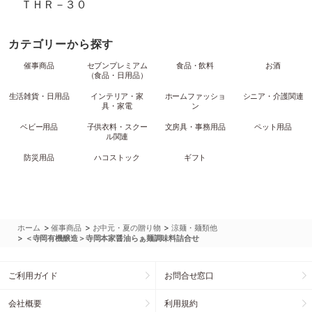
ＴＨＲ－３０
カテゴリーから探す
催事商品
セブンプレミアム
食品・飲料
お酒
（食品・日用品）
生活雑貨・日用品
インテリア・家
ホームファッショ
シニア・介護関連
具・家電
ン
ベビー用品
子供衣料・スクー
文房具・事務用品
ペット用品
ル関連
防災用品
ハコストック
ギフト
>
>
>
ホーム
催事商品
お中元・夏の贈り物
涼麺・麺類他
>
＜寺岡有機醸造＞寺岡本家醤油らぁ麺調味料詰合せ
ご利用ガイド
お問合せ窓口
会社概要
利用規約