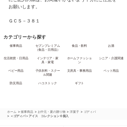
お願いします。
ＧＣＳ－３８１
カテゴリーから探す
催事商品
セブンプレミアム
食品・飲料
お酒
（食品・日用品）
生活雑貨・日用品
インテリア・家
ホームファッショ
シニア・介護関連
具・家電
ン
ベビー用品
子供衣料・スクー
文房具・事務用品
ペット用品
ル関連
防災用品
ハコストック
ギフト
>
>
>
>
ホーム
催事商品
お中元・夏の贈り物
洋菓子
ゴディバ
>
＜ゴディバ＞アイス コレクション６個入