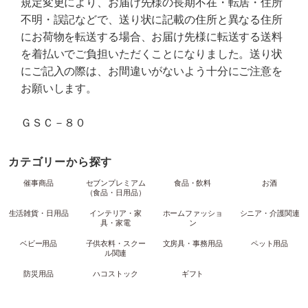
規定変更により、お届け先様の長期不在・転居・住所
不明・誤記などで、送り状に記載の住所と異なる住所
にお荷物を転送する場合、お届け先様に転送する送料
を着払いでご負担いただくことになりました。送り状
にご記入の際は、お間違いがないよう十分にご注意を
お願いします。
ＧＳＣ－８０
カテゴリーから探す
催事商品
セブンプレミアム
食品・飲料
お酒
（食品・日用品）
生活雑貨・日用品
インテリア・家
ホームファッショ
シニア・介護関連
具・家電
ン
ベビー用品
子供衣料・スクー
文房具・事務用品
ペット用品
ル関連
防災用品
ハコストック
ギフト